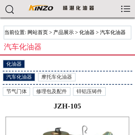



首页
关于我们
当前位置:
网站首页
>
产品展示
>
化油器
>
汽车化油器
产品展示
汽车化油器
新闻资讯
化油器
生产车间
汽车化油器
摩托车化油器
留言反馈
节气门体
修理包及配件
锌铝压铸件
人才招聘
JZH-105
联系我们
ENGLISH